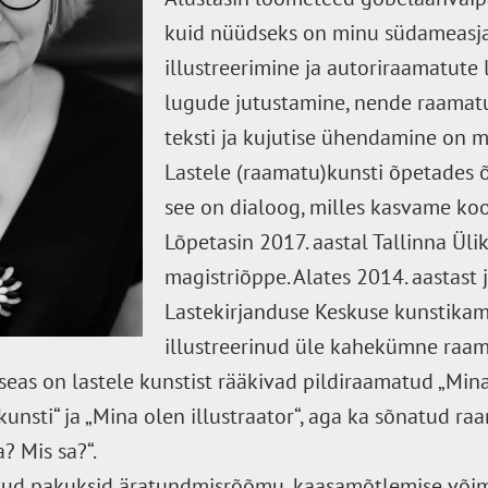
kuid nüüdseks on minu südameasj
illustreerimine ja autoriraamatute 
lugude jutustamine, nende raamat
teksti ja kujutise ühendamine on m
Lastele (raamatu)kunsti õpetades õ
see on dialoog, milles kasvame koo
Lõpetasin 2017. aastal Tallinna Üli
magistriõppe. Alates 2014. aastast
Lastekirjanduse Keskuse kunstikam
illustreerinud üle kahekümne raa
seas on lastele kunstist rääkivad pildiraamatud „Mina
unsti“ ja „Mina olen illustraator“, aga ka sõnatud ra
a? Mis sa?“.
tud pakuksid äratundmisrõõmu, kaasamõtlemise võim