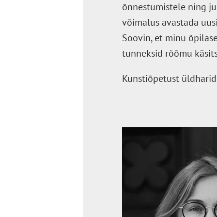
õnnestumistele ning ju
võimalus avastada uusi
Soovin, et minu õpilas
tunneksid rõõmu käsitsi
Kunstiõpetust üldharidu