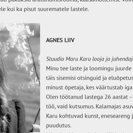
ele kui ka pisut suurematele lastele.
AGNES LIIV
Stuudio Maru Karu looja ja juhendaj
Minu tee laste ja loomingu juurde
täis sisemisi otsinguid ja eluõpet
minust õpetaja, kes väärtustab iga
Olen töötanud lastega 26 aastat – 
töö, vaid kutsumus. Kalamajas asu
Karu kohtuvad kunst, eneseareng ja
puudutus.