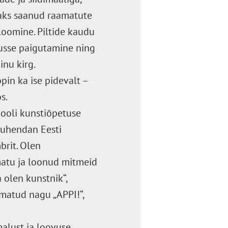
aks saanud raamatute
loomine. Piltide kaudu
usse paigutamine ning
inu kirg.
pin ka ise pidevalt –
s.
kooli kunstiõpetuse
 juhendan Eesti
brit. Olen
matu ja loonud mitmeid
 olen kunstnik“,
amatud nagu „APPI!“,
alust ja loovuse