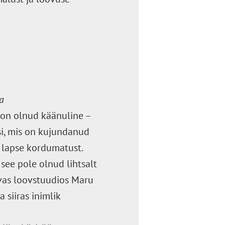
a
 on olnud käänuline –
usi, mis on kujundanud
 lapse kordumatust.
see pole olnud lihtsalt
vas loovstuudios Maru
 siiras inimlik