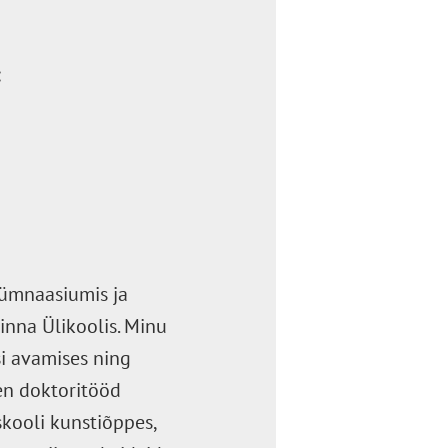
:
Gümnaasiumis ja
inna Ülikoolis. Minu
si avamises ning
een doktoritööd
kooli kunstiõppes,