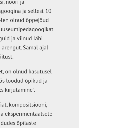
, noori ja
googina ja sellest 10
olen olnud õppejõud
a muuseumipedagoogikat
uid ja viinud läbi
t arengut. Samal ajal
itust.
t, on olnud kasutusel
öös loodud õpikud ja
s kirjutamine”.
iat, kompositsiooni,
 ja eksperimentaalsete
ndudes õpilaste