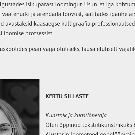
lgustades isikupärast loomingut. Usun, et iga kohtu
 vaatenurki ja arendada loovust, säilitades igaühe a
ed avastaksid kaasaegse kalligraafia professionaalse
 loomise protsessist.
skoolides pean väga oluliseks, lausa eluliselt vajal
KERTU SILLASTE
Kunstnik ja kunstiõpetaja
Olen õppinud tekstiilikunstnikuks 
Alustasin loometeed gobeläänvaipa