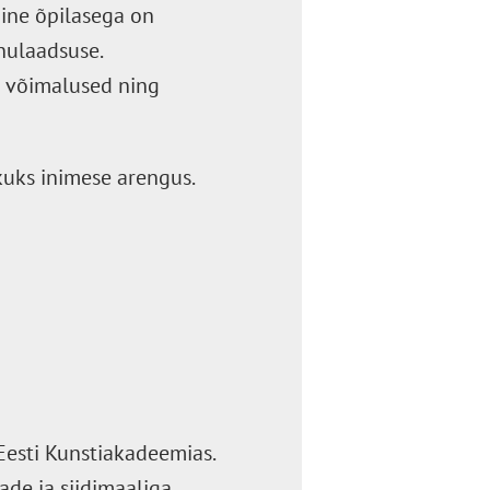
mine õpilasega on
inulaadsuse.
d võimalused ning
ikuks inimese arengus.
Eesti Kunstiakadeemias.
de ja siidimaaliga,