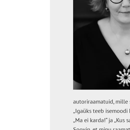
autoriraamatuid, mille 
„Igaüks teeb isemoodi k
„Ma ei karda!“ ja „Kus s
Soovin, et minu raama