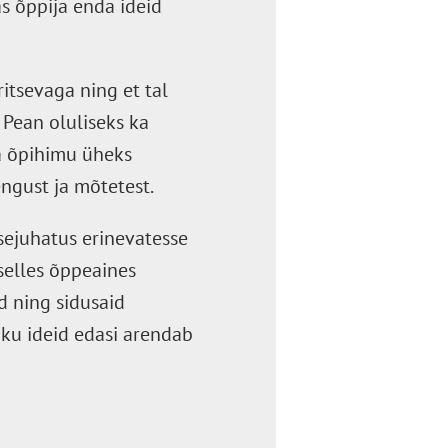
as õppija enda ideid
itsevaga ning et tal
 Pean oluliseks ka
ja õpihimu üheks
engust ja mõtetest.
ssejuhatus erinevatesse
selles õppeaines
d ning sidusaid
iku ideid edasi arendab