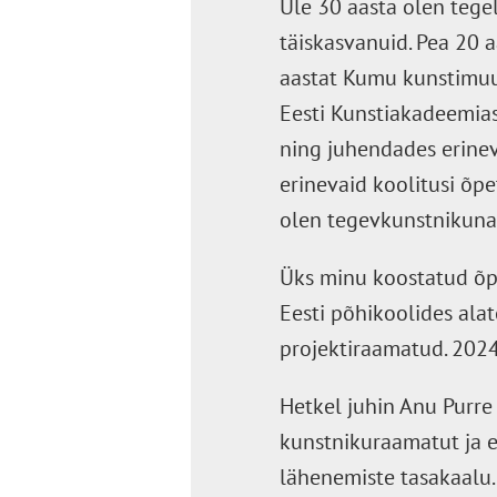
Üle 30 aasta olen tege
täiskasvanuid. Pea 20 
aastat Kumu kunstimu
Eesti Kunstiakadeemias
ning juhendades erinev
erinevaid koolitusi õpet
olen tegevkunstnikuna 
Üks minu koostatud õpi
Eesti põhikoolides ala
projektiraamatud. 2024.
Hetkel juhin Anu Purre 
kunstnikuraamatut ja e
lähenemiste tasakaalu.