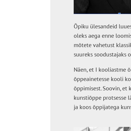
Õpiku ülesandeid luues 
oleks aega enne loomis
mõtete vahetust klassi
suureks soodustajaks on
Näen, et I kooliastme õ
õppeainetesse kooli ko
õppimisest. Soovin, et 
kunstiõppe protsesse l
ja koos õppijatega kun