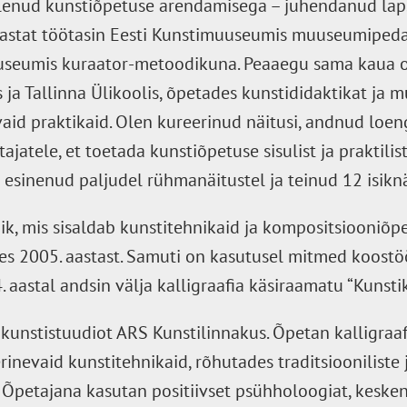
lenud kunstiõpetuse arendamisega – juhendanud lapsi
aastat töötasin Eesti Kunstimuuseumis muuseumipeda
useumis kuraator-metoodikuna. Peaaegu sama kaua 
 ja Tallinna Ülikoolis, õpetades kunstididaktikat j
aid praktikaid. Olen kureerinud näitusi, andnud loeng
ajatele, et toetada kunstiõpetuse sisulist ja praktilis
esinenud paljudel rühmanäitustel ja teinud 12 isiknä
k, mis sisaldab kunstitehnikaid ja kompositsiooniõpe
tes 2005. aastast. Samuti on kasutusel mitmed koost
 aastal andsin välja kalligraafia käsiraamatu “Kunstik
kunstistuudiot ARS Kunstilinnakus. Õpetan kalligraaf
rinevaid kunstitehnikaid, rõhutades traditsiooniliste
 Õpetajana kasutan positiivset psühholoogiat, keske