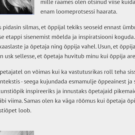
mille raames olen otsinud viise kuid
enam loomeprotsessi haarata.
pidasin silmas, et õppijal tekiks seoseid ennast ümbr
e etappi sisenemist mõelda ja inspiratsiooni koguda.
kaaslaste ja õpetaja ning õppija vahel. Usun, et õppi
 usk sellesse, et õpetaja huvitub minu kui õppija ar
petajatel on võimas kui ka vastutusrikas roll teha si
ntekstis - seega kujundada esmamulje õppeainest ja 
kunstiõpik inspireeriks ja innustaks õpetajaid pikemai
äbi viima. Samas olen ka väga rõõmus kui õpetaja õp
stiõpet loob.