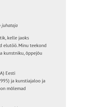
o juhataja
ik, kelle jaoks
aid elutöö. Minu teekond
a kunstniku, õppejõu
A) Eesti
995) ja kunstiajaloo ja
s on mõlemad