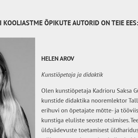
I KOOLIASTME ÕPIKUTE AUTORID ON TEIE EES
HELEN AROV
Kunstiõpetaja ja didaktik
Olen kunstiõpetaja Kadrioru Saksa 
kunstide didaktika nooremlektor Tall
erihuvi on õpetajate mõtte- ja töövii
kunstiga eluliste seoste otsimises. T
üldpädevuste toetamisest üldharidus